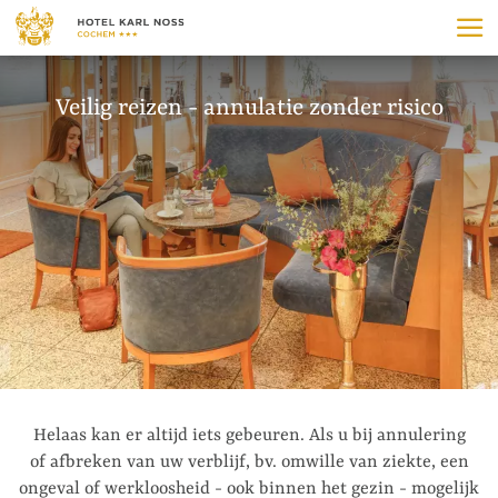
Naar de header springen (
Naar de inhoud springen (
Naar de footer springen (
Naar de navigatie springen (
Toegankelijkheidswidget openen (
Naar de toegankelijkheidsverklaring (
Control + Option
Control + Option
Control + Option
Control + Option
Control + Option
Control + Option
+ 3)
+ 1)
+ 2)
+ 4)
+ 5)
+ 6)
Veilig reizen - annulatie zonder risico
Helaas kan er altijd iets gebeuren. Als u bij annulering
of afbreken van uw verblijf, bv. omwille van ziekte, een
ongeval of werkloosheid - ook binnen het gezin - mogelijk